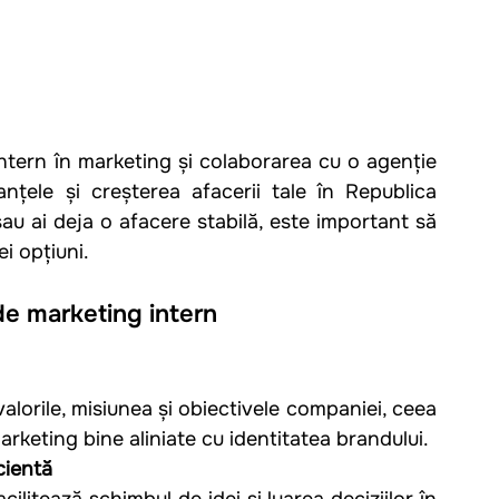
intern în marketing și colaborarea cu o agenție 
nțele și creșterea afacerii tale în Republica 
au ai deja o afacere stabilă, este important să 
ei opțiuni.
 de marketing intern
 valorile, misiunea și obiectivele companiei, ceea 
arketing bine aliniate cu identitatea brandului.
cientă
ilitează schimbul de idei și luarea deciziilor în 