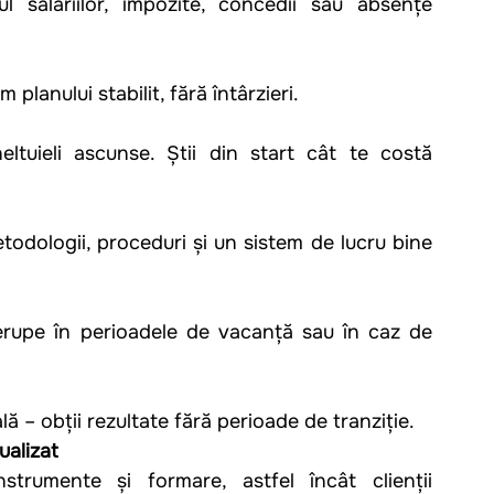
 salariilor, impozite, concedii sau absențe 
 planului stabilit, fără întârzieri.
ltuieli ascunse. Știi din start cât te costă 
odologii, proceduri și un sistem de lucru bine 
erupe în perioadele de vacanță sau în caz de 
ă – obții rezultate fără perioade de tranziție.
ualizat
strumente și formare, astfel încât clienții 