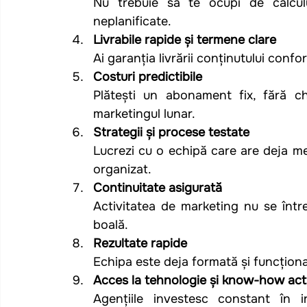
Nu trebuie să te ocupi de calculul
neplanificate.
Livrabile rapide și termene clare
Ai garanția livrării conținutului conform
Costuri predictibile
Plătești un abonament fix, fără che
marketingul lunar.
Strategii și procese testate
Lucrezi cu o echipă care are deja met
organizat.
Continuitate asigurată
Activitatea de marketing nu se într
boală.
Rezultate rapide
Echipa este deja formată și funcțional
Acces la tehnologie și know-how act
Agențiile investesc constant în in