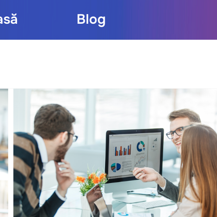
asă
Blog