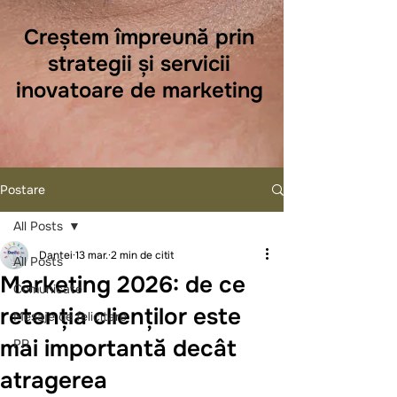
Creștem împreună prin
strategii și servicii
inovatoare de marketing
Postare
All Posts
Dantei
13 mar.
2 min de citit
All Posts
Marketing 2026: de ce
Comunicate
retenția clienților este
Mesaje de felicitare
mai importantă decât
PR
atragerea