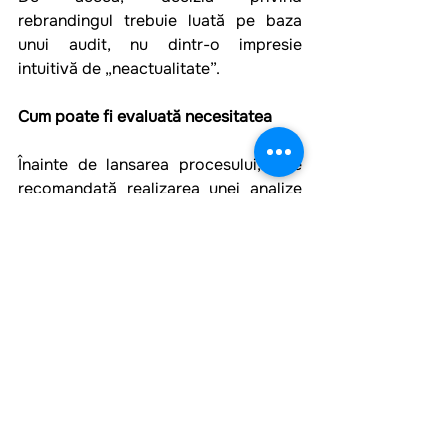
rebrandingul trebuie luată pe baza 
unui audit, nu dintr-o impresie 
intuitivă de „neactualitate”.
Cum poate fi evaluată necesitatea
Înainte de lansarea procesului, este 
recomandată realizarea unei analize 
strategice:
Brandul corespunde modelului 
actual de afacere?
Există o diferențiere 
concurențială clară?
Susține brandul obiectivele de 
extindere?
Reflectă el valoarea pentru 
publicul ales?
Dacă răspunsurile evidențiază o 