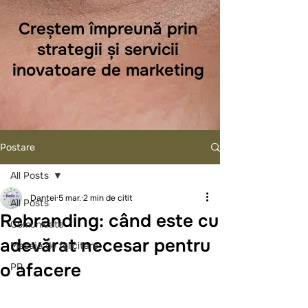
Creștem împreună prin
strategii și servicii
inovatoare de marketing
Postare
All Posts
Dantei
5 mar.
2 min de citit
All Posts
Rebranding: când este cu
Comunicate
adevărat necesar pentru
Mesaje de felicitare
o afacere
PR