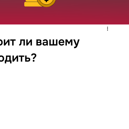
тоит ли вашему
одить?