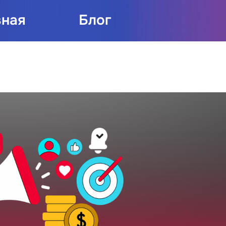
вная
Блог