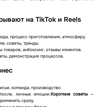
ывают на TikTok и Reels
юда, процесс приготовления, атмосферу.
ле, советы, тренды.
ы товаров, анбоксинг, отзывы клиентов.
веты, демонстрация процессов.
знес
лисье, команда, производство.
после, личные эмоции.
Короткие советы
 — 
применить сразу.
ованные под ваш бренд.