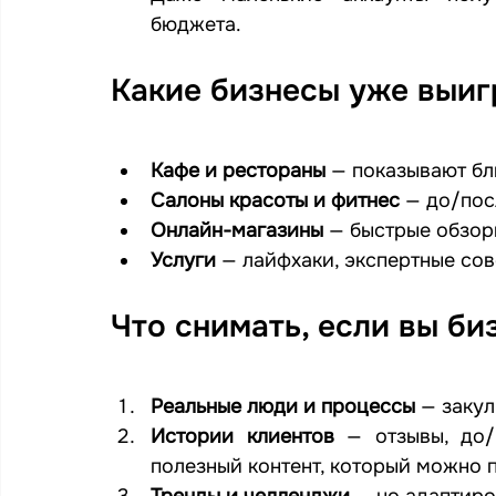
бюджета.
Какие бизнесы уже выигр
Кафе и рестораны
 — показывают бл
Салоны красоты и фитнес
 — до/пос
Онлайн-магазины
 — быстрые обзор
Услуги
 — лайфхаки, экспертные со
Что снимать, если вы би
Реальные люди и процессы
 — заку
Истории клиентов
 — отзывы, до/
полезный контент, который можно 
Тренды и челленджи
 — но адаптир