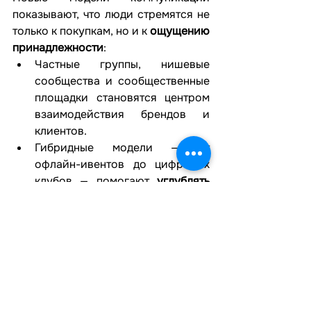
показывают, что люди стремятся не 
только к покупкам, но и к 
ощущению 
принадлежности
:
Частные группы, нишевые 
сообщества и сообщественные 
площадки становятся центром 
взаимодействия брендов и 
клиентов.
Гибридные модели — от 
офлайн-ивентов до цифровых 
клубов — помогают 
углублять 
лояльность
 и строить 
долгосрочные отношения.
Маркетинг перестаёт быть только 
про сообщения — он становится 
про 
диалоги и опыт
.
К чему стремиться в 2026 году